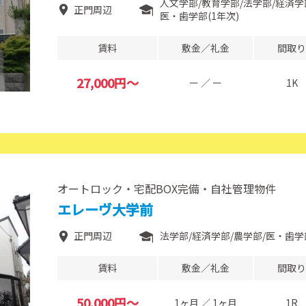
人文学部
教育学部
法学部
経済学
正門周辺
医・歯学部(1年次)
賃料
敷金／礼金
間取り
27,000円～
ー ／ ー
1K
オートロック・宅配BOX完備・自社管理物件
エレーヴ大学前
正門周辺
法学部
経済学部
農学部
医・歯学部
賃料
敷金／礼金
間取り
50,000円～
1ヶ月 ／ 1ヶ月
1R