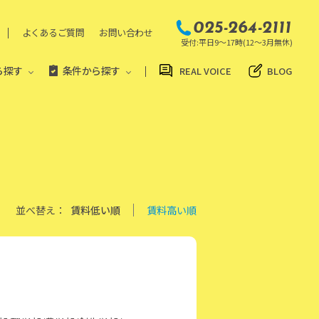
025-264-2111
よくあるご質問
お問い合わせ
受付:平日9～17時(12～3月無休)
ら探す
条件から探す
REAL VOICE
BLOG
並べ替え：
賃料低い順
賃料高い順