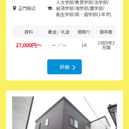
人文学部
教育学部
法学部
正門周辺
経済学部
理学部
農学部
創生学部
医・歯学部(1年次)
賃料
敷金／礼金
間取り
築年数
1989年3
27,000円～
ー ／ ー
1K
月築
詳細