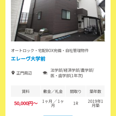
オートロック・宅配BOX完備・自社管理物件
エレーヴ大学前
法学部
経済学部
農学部
正門周辺
医・歯学部(1年次)
賃料
敷金／礼金
間取り
築年数
1ヶ月 ／ 1ヶ
2019年1
50,000円～
1R
月
月築