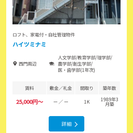
ロフト、家電付・自社管理物件
ハイツミナミ
人文学部
教育学部
理学部
西門周辺
農学部
創生学部
医・歯学部(1年次)
賃料
敷金／礼金
間取り
築年数
1989年3
25,000円～
ー ／ ー
1K
月築
詳細