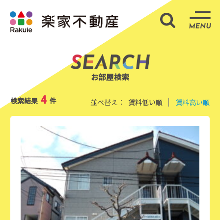
部屋検索
ME
お部屋検索
4
検索結果
件
並べ替え：
賃料低い順
賃料高い順