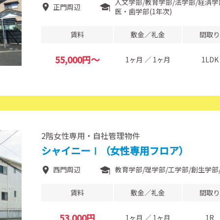
人文学部
教育学部
法学部
経済学
正門周辺
医・歯学部(1年次)
賃料
敷金／礼金
間取り
55,000円～
1ヶ月 ／ 1ヶ月
1LDK
2階女性専用・自社管理物件
シャイニーⅠ（女性専用フロア）
西門周辺
教育学部
理学部
工学部
創生学部
賃料
敷金／礼金
間取り
53,000円
1ヶ月 ／ 1ヶ月
1R