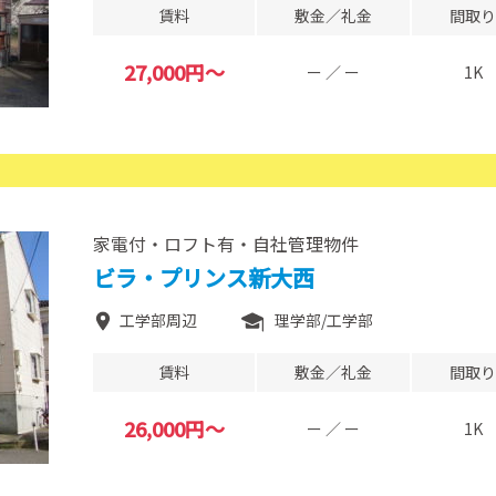
賃料
敷金／礼金
間取り
27,000円～
ー ／ ー
1K
家電付・ロフト有・自社管理物件
ビラ・プリンス新大西
工学部周辺
理学部
工学部
賃料
敷金／礼金
間取り
26,000円～
ー ／ ー
1K