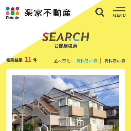
部屋検索
ME
お部屋検索
11
検索結果
件
並べ替え：
賃料低い順
賃料高い順