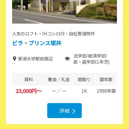
人気のロフト・IHコンロ付・自社管理物件
ビラ・プリンス坂井
法学部
経済学部
新潟大学駅前周辺
医・歯学部(1年次)
賃料
敷金／礼金
間取り
築年数
23,000円～
ー ／ ー
1K
1990年築
詳細