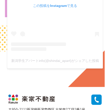
この投稿をInstagramで見る
新潟学生アパートinfo(@shindai_apart)がシェアした投稿
〒950-2111新潟県新潟市西区 大学南2丁目2番1号